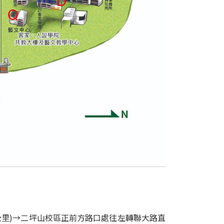
.5公里)→二坪山校區正前方路口處往左轉聯大路直