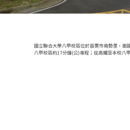
國立聯合大學八甲校區位於苗栗市南勢里，距國
八甲校區約17分鐘(公)車程；從高鐵至本校八