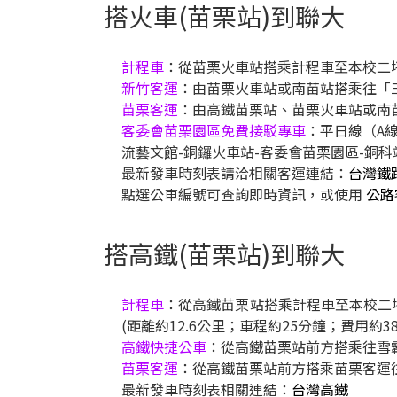
搭火車(苗栗站)到聯大
計程車
：從苗栗火車站搭乘計程車至本校二坪山校
新竹客運
：由苗栗火車站或南苗站搭乘往「
苗栗客運
：由高鐵苗栗站、苗栗火車站或南苗
客委會苗栗園區免費接駁專車
：平日線（A
流藝文館-銅鑼火車站-客委會苗栗園區-銅科
最新發車時刻表請洽相關客運連結：
台灣鐵
點選公車編號可查詢即時資訊，或使用
公路
搭高鐵(苗栗站)到聯大
計程車
：從高鐵苗栗站搭乘計程車至本校二坪山
(距離約12.6公里；車程約25分鐘；費用約38
高鐵快捷公車
：從高鐵苗栗站前方搭乘往雪
苗栗客運
：從高鐵苗栗站前方搭乘苗栗客運往
最新發車時刻表相關連結：
台灣高鐵