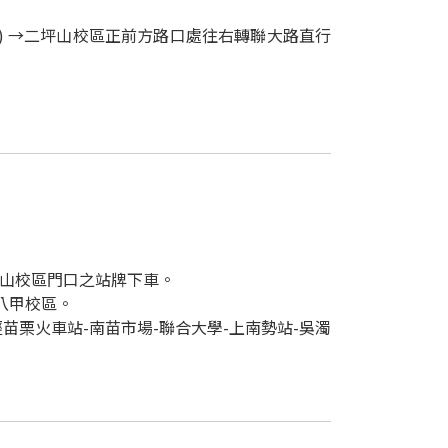
公里) →二坪山校區正前方路口處往右轉聯大路直行
坪山校區門口之站牌下車。
八甲校區。
栗火車站-南苗市場-聯合大學-上南勢站-吳濁