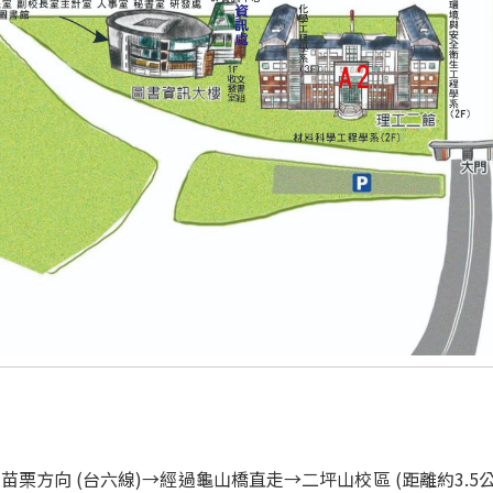
道→往苗栗方向 (台六線)→經過龜山橋直走→二坪山校區 (距離約3