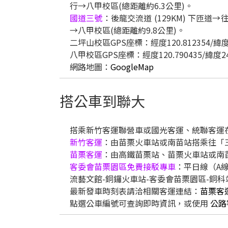
行→八甲校區(總距離約6.3公里)。
國道三號
：後龍交流道 (129KM) 下匝
→八甲校區(總距離約9.8公里)。
二坪山校區GPS座標：經度120.812354/緯度2
八甲校區GPS座標：經度120.790435/緯度24.
網路地圖：
GoogleMap
搭公車到聯大
搭乘新竹客運聯營車或國光客運、統聯客運
新竹客運
：由苗栗火車站或南苗站搭乘往「
苗栗客運
：由高鐵苗栗站、苗栗火車站或南苗
客委會苗栗園區免費接駁專車
：平日線（A
流藝文館-銅鑼火車站-客委會苗栗園區-銅科
最新發車時刻表請洽相關客運連結：
苗栗客
點選公車編號可查詢即時資訊，或使用
公路