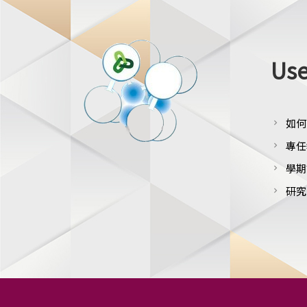
Use
如何
chevron_right
專任
chevron_right
學期
chevron_right
研究
chevron_right