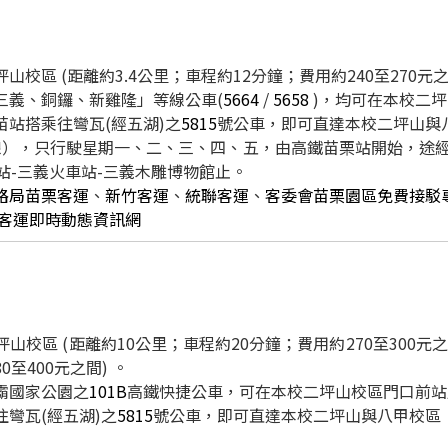
區 (距離約3.4公里；車程約12分鐘；費用約240至270元之
三義、銅鑼、新雞隆」等線公車(
5664
/
5658
)，均可在本校二
站搭乘往彎瓦(經五湖)之
5815
號公車，即可直達本校二坪山與
線），只行駛星期一、二、三、四、五，由高鐵苗栗站開始，途經苗
站-三義火車站-三義木雕博物館止。
路局
苗栗客運
、
新竹客運
、
統聯客運
、
客委會苗栗園區免費接駁
客運即時動態資訊網
校區 (距離約10公里；車程約20分鐘；費用約270至300元
0至400元之間) 。
霸國家公園之
101B
高鐵快捷公車，可在本校二坪山校區門口前站
彎瓦(經五湖)之
5815
號公車，即可直達本校二坪山與八甲校區（