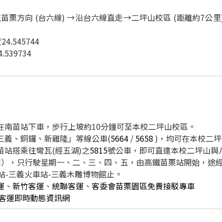
道→往苗栗方向 (台六線) →沿台六線直走→二坪山校區 (距離約7
4.545744
539734
在南苗站下車，步行上坡約10分鐘可至本校二坪山校區。
三義、銅鑼、新雞隆」等線公車(
5664
/
5658
)，均可在本校二
站搭乘往彎瓦(經五湖)之
5815
號公車，即可直達本校二坪山與
線），只行駛星期一、二、三、四、五，由高鐵苗栗站開始，途經苗
站-三義火車站-三義木雕博物館止。
運
、
新竹客運
、
統聯客運
、
客委會苗栗園區免費接駁專車
客運即時動態資訊網