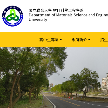
跳
到
國立聯合大學 材料科學工程學系
Department of Materials Science and Engine
主
University
要
內
容
區
高中生專區
系所簡介
招生