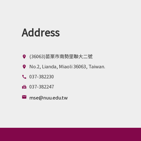
Address
(36063)苗栗市南勢里聯大二號
location_on
No.2, Lianda, Miaoli 36063, Taiwan.
location_on
037-382230
call
037-382247
fax
mse@nuu.edu.tw
mail