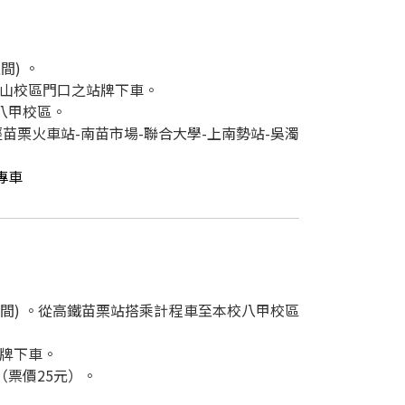
間) 。
坪山校區門口之站牌下車。
八甲校區。
栗火車站-南苗市場-聯合大學-上南勢站-吳濁
專車
之間) 。從高鐵苗栗站搭乘計程車至本校八甲校區
牌下車。
票價25元）。