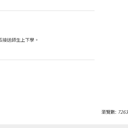
區接送師生上下學。
瀏覽數:
7263