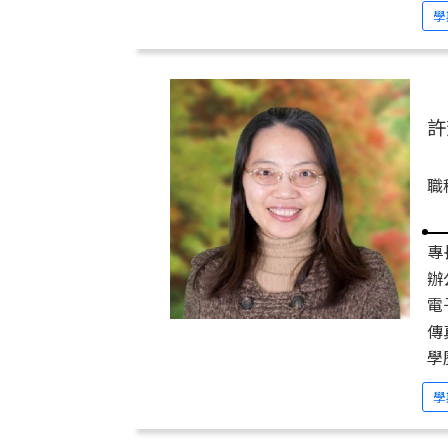
學
許
職
專
辦
電子
傳
學歷
學