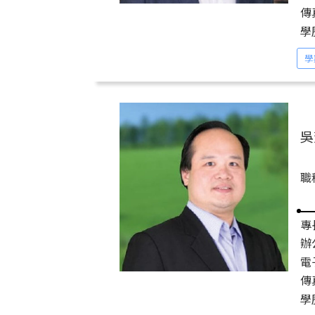
傳
學
學
吳
職
專
辦
電
傳
學