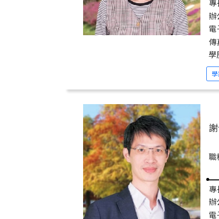
專
辦
電子
傳
學
學
謝
職
專
辦
電子