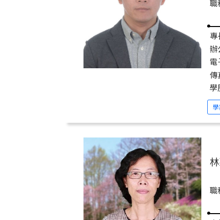
職
專
辦
電子
傳
學
學
林
職