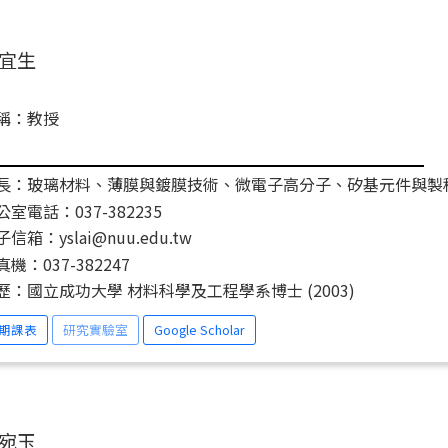
宜生
稱：教授
長：玻璃材料、薄膜與鍍膜技術、微電子高分子、矽基元件與製
公室電話：037-382235
信箱：yslai@nuu.edu.tw
真機：037-382247
歷：國立成功大學 材料科學及工程學系博士 (2003)
期課表
研究實驗室
Google Scholar
宛玉