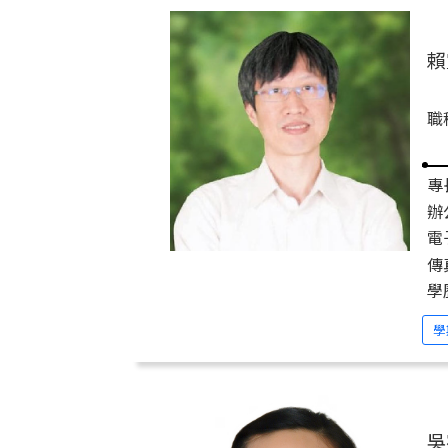
賴
職
專
辦
電子
傳
學
學
吳