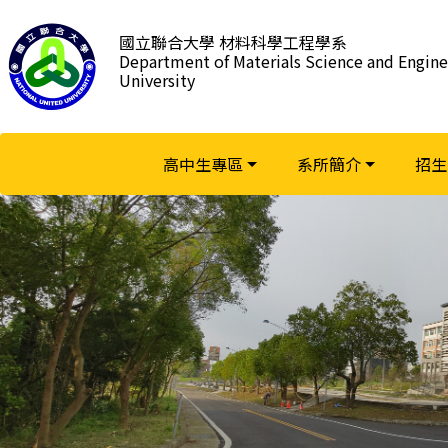
跳
到
國立聯合大學 材料科學工程學系
Department of Materials Science and Engine
主
University
要
內
容
區
高中生專區
系所簡介
招生