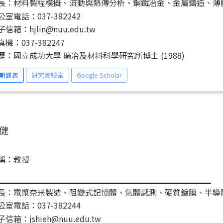
長：材料製程模擬、流動與熱傳分析、鋼鐵冶金、金屬鑄造、薄
公室電話：037-382242
信箱：hjlin@nuu.edu.tw
真機：037-382247
歷：國立成功大學 礦冶及材料科學研究所博士 (1988)
期課表
研究實驗室
Google Scholar
健
稱：教授
長：電漿奈米製造、阻變式記憶體、氣體感測、硬質鍍膜、半導
公室電話：037-382244
信箱：jshieh@nuu.edu.tw