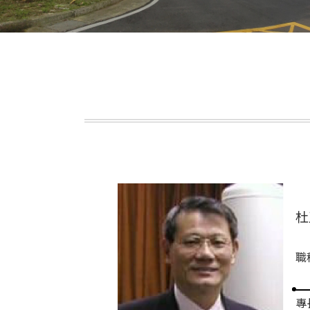
杜
職
專