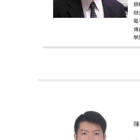
銲
辦公
電子
傳
學
陳