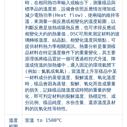
時，在相同熱功率輸入或輸出下，測量樣品與
標準品的溫度差，設備會依照反應情況增加或
減少電熱功率(Heat flow)，使兩端的維持等
溫，來測量一個反應或相變化的溫度範圍，以
判斷反應是放熱或吸熱反應，也可求得反應或
相變化大約的熱量值，DSC可用來測定材料的玻
璃轉移溫度、結晶點、相變化溫度與熔點，可
提供材料熱力學相關資訊。熱重分析是量測樣
品材料在特定溫度條件下的重量變化，其主要
原理係將樣品置於一個可透過程控式升溫、降
溫或恆溫的加熱爐中，通入固定的環境氣體下
(例如：氮氣或氧氣)，當溫度上升至樣品中某
一材料成分的蒸發溫度、裂解溫度、氧化溫度
時，樣品會因為蒸發、裂解、氧化而造成重量
的損失，記錄樣品隨溫度或時間的重量的變
化，即可判定材料的裂解溫度、熱穩定性、成
分比例、樣品純度、水份含量、還原溫度及材
料的抗氧化性等特性。
o
溫度
室溫 to 1500
C
範圍