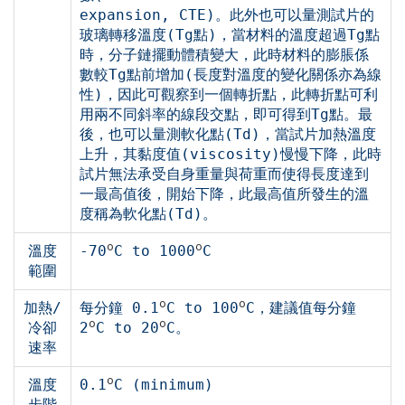
expansion, CTE)。此外也可以量測試片的
玻璃轉移溫度(Tg點)，當材料的溫度超過Tg點
時，分子鏈擺動體積變大，此時材料的膨脹係
數較Tg點前增加(長度對溫度的變化關係亦為線
性)，因此可觀察到一個轉折點，此轉折點可利
用兩不同斜率的線段交點，即可得到Tg點。最
後，也可以量測軟化點(Td)，當試片加熱溫度
上升，其黏度值(viscosity)慢慢下降，此時
試片無法承受自身重量與荷重而使得長度達到
一最高值後，開始下降，此最高值所發生的溫
度稱為軟化點(Td)。
o
o
溫度
-70
C to 1000
C
範圍
o
o
加熱/
每分鐘 0.1
C to 100
C，建議值每分鐘
o
o
冷卻
2
C to 20
C。
速率
o
溫度
0.1
C (minimum)
步階