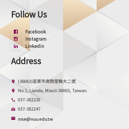
Follow Us
Facebook
Instagram
Linkedin
Address
(36063)苗栗市南勢里聯大二號
location_on
No.2, Lianda, Miaoli 36063, Taiwan.
location_on
037-382230
call
037-382247
fax
mse@nuu.edu.tw
mail