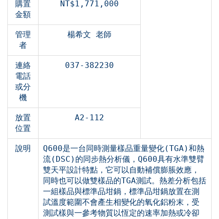
購置
NT$1,771,000
金額
管理
楊希文 老師
者
連絡
037-382230
電話
或分
機
放置
A2-112
位置
說明
Q600是一台同時測量樣品重量變化(TGA)和熱
流(DSC)的同步熱分析儀，Q600具有水準雙臂
雙天平設計特點，它可以自動補償膨脹效應，
同時也可以做雙樣品的TGA測試。熱差分析包括
一組樣品與標準品坩鍋，標準品坩鍋放置在測
試溫度範圍不會產生相變化的氧化鋁粉末，受
測試樣與一參考物質以恆定的速率加熱或冷卻