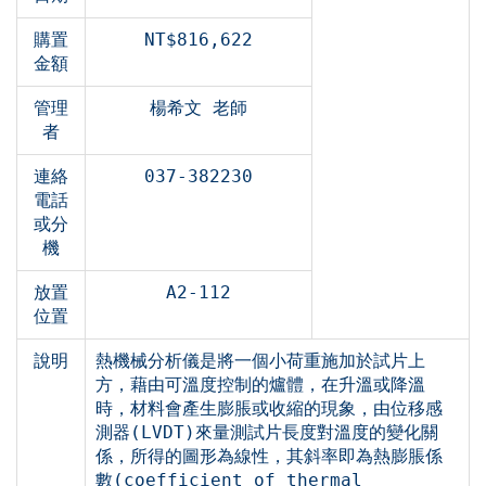
購置
NT$816,622
金額
管理
楊希文 老師
者
連絡
037-382230
電話
或分
機
放置
A2-112
位置
說明
熱機械分析儀是將一個小荷重施加於試片上
方，藉由可溫度控制的爐體，在升溫或降溫
時，材料會產生膨脹或收縮的現象，由位移感
測器(LVDT)來量測試片長度對溫度的變化關
係，所得的圖形為線性，其斜率即為熱膨脹係
數(coefficient of thermal