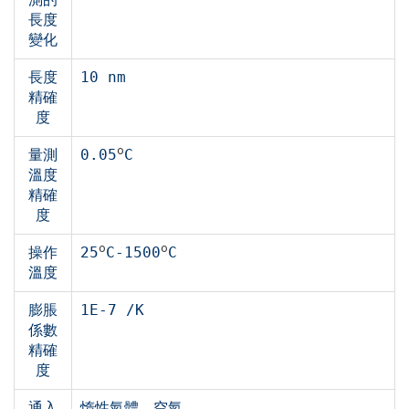
長度
變化
長度
10 nm
精確
度
o
量測
0.05
C
溫度
精確
度
o
o
操作
25
C-1500
C
溫度
膨脹
1E-7 /K
係數
精確
度
通入
惰性氣體、空氣