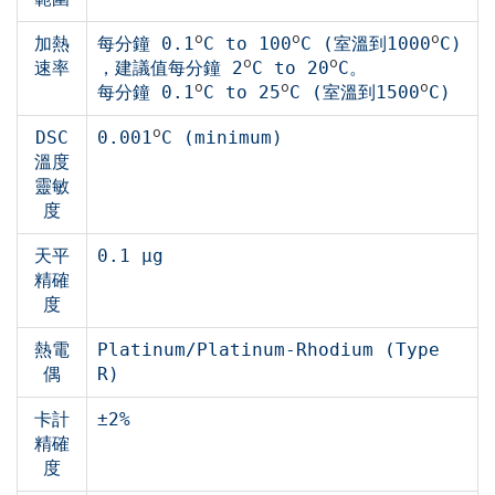
o
o
o
加熱
每分鐘 0.1
C to 100
C (室溫到1000
C)
o
o
速率
，建議值每分鐘 2
C to 20
C。
o
o
o
每分鐘 0.1
C to 25
C (室溫到1500
C)
o
DSC
0.001
C (minimum)
溫度
靈敏
度
天平
0.1 μg
精確
度
熱電
Platinum/Platinum-Rhodium (Type
偶
R)
卡計
±2%
精確
度