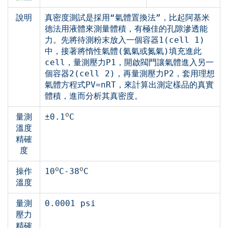
說明
真密度測試是採用“氣體置換法”，比起阿基米
德法用液體來測量體積，有極佳的孔隙滲透能
力。先將待測粉末放入一個容器1(cell 1)
中，接著將惰性氣體(氦氣或氮氣)填充進此
cell，量測壓力P1，開啟閥門讓氣體進入另一
個容器2(cell 2)，再量測壓力P2，套用理想
氣體方程式PV=nRT，來計算出測定樣品的真實
體積，進而分析其真密度。
o
量測
±0.1
C
溫度
精確
度
o
o
操作
10
C-38
C
溫度
量測
0.0001 psi
壓力
精確