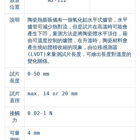
放置
A2-112
位置
說明
陶瓷熱膨脹儀有一個氧化鋁水平式爐管，水平
爐管可減少熱對流，但是試片在高溫時可能會
產生下凹，量測方法是將陶瓷體水平頂住，藉
由可溫度控制的爐體，在升溫時，陶瓷材料會
產生燒結體積收縮的現象，由位移感測器
(LVDT)來量測試片長度，可繪出長度對溫度的
變化關係。
試片
0-50 mm
長度
試片
max. 14 or 20 mm
直徑
接觸
0.02-1 N
力
可量
4 mm
測的