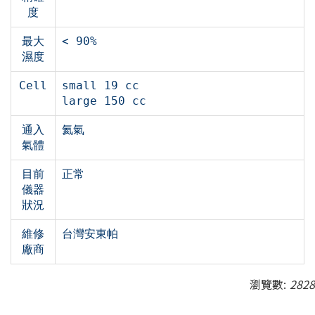
度
最大
< 90%
濕度
Cell
small 19 cc
large 150 cc
通入
氦氣
氣體
目前
正常
儀器
狀況
維修
台灣安東帕
廠商
瀏覽數:
2828