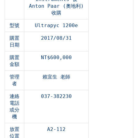
Anton Paar (奧地利)
收購
型號
Ultrapyc 1200e
購置
2017/08/31
日期
購置
NT$600,000
金額
管理
賴宜生 老師
者
連絡
037-382230
電話
或分
機
放置
A2-112
位置