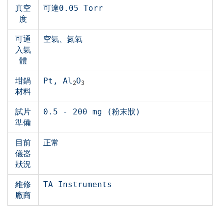
真空
可達0.05 Torr
度
可通
空氣、氮氣
入氣
體
坩鍋
Pt, Al
O
2
3
材料
試片
0.5 - 200 mg (粉末狀)
準備
目前
正常
儀器
狀況
維修
TA Instruments
廠商