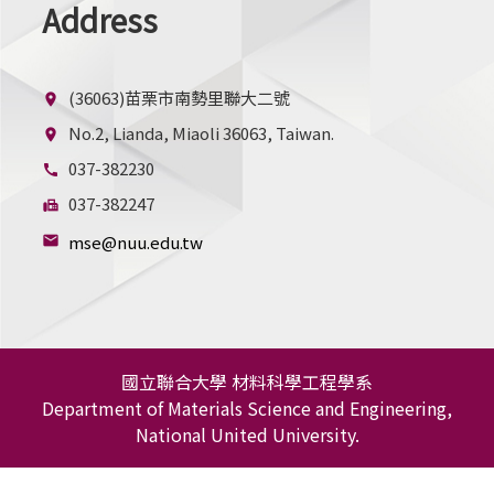
Address
(36063)苗栗市南勢里聯大二號
location_on
No.2, Lianda, Miaoli 36063, Taiwan.
location_on
037-382230
call
037-382247
fax
mse@nuu.edu.tw
mail
國立聯合大學 材料科學工程學系
Department of Materials Science and Engineering,
National United University.