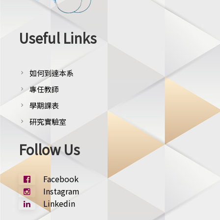
Useful Links
如何到達本系
chevron_right
專任教師
chevron_right
學期課表
chevron_right
研究實驗室
chevron_right
Follow Us
Facebook
Instagram
Linkedin