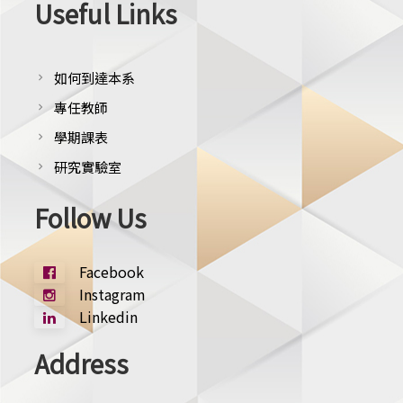
Useful Links
如何到達本系
chevron_right
專任教師
chevron_right
學期課表
chevron_right
研究實驗室
chevron_right
Follow Us
Facebook
Instagram
Linkedin
Address